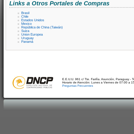
Links a Otros Portales de Compras
Brasil
Chile
Estados Unidos
Mexico
República de China (Taiwán)
Suiza
Union Europea
Uruguay
Panamá
E.E.U.U. 961 c/ Tte. Fariña. Asunción, Paraguay - 
Horario de Atención: Lunes a Viernes de 07:00 a 1
Preguntas Frecuentes