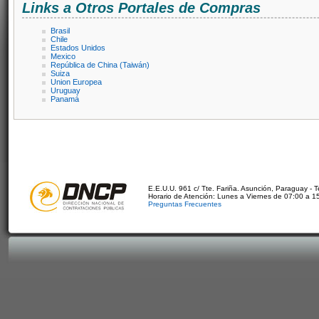
Links a Otros Portales de Compras
Brasil
Chile
Estados Unidos
Mexico
República de China (Taiwán)
Suiza
Union Europea
Uruguay
Panamá
E.E.U.U. 961 c/ Tte. Fariña. Asunción, Paraguay - 
Horario de Atención: Lunes a Viernes de 07:00 a 1
Preguntas Frecuentes