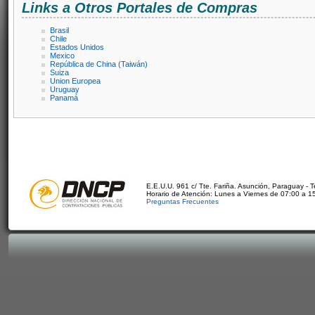
Links a Otros Portales de Compras
Brasil
Chile
Estados Unidos
Mexico
República de China (Taiwán)
Suiza
Union Europea
Uruguay
Panamá
E.E.U.U. 961 c/ Tte. Fariña. Asunción, Paraguay - 
Horario de Atención: Lunes a Viernes de 07:00 a 1
Preguntas Frecuentes