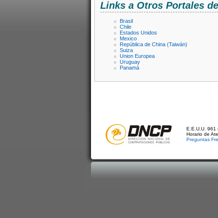
Links a Otros Portales 
Brasil
Chile
Estados Unidos
Mexico
República de China (Taiwán)
Suiza
Union Europea
Uruguay
Panamá
E.E.U.U. 961 
Horario de At
Preguntas Fr