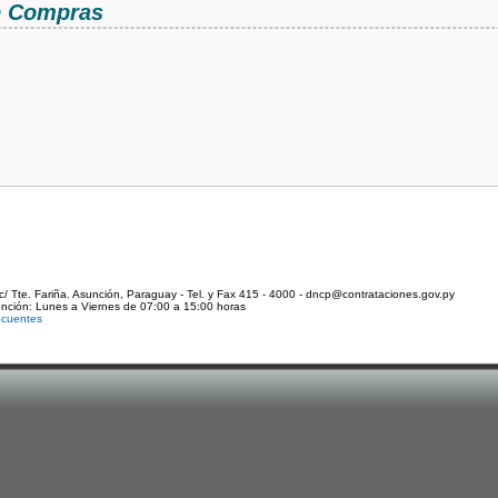
de Compras
c/ Tte. Fariña. Asunción, Paraguay - Tel. y Fax 415 - 4000 - dncp@contrataciones.gov.py
ención: Lunes a Viernes de 07:00 a 15:00 horas
ecuentes