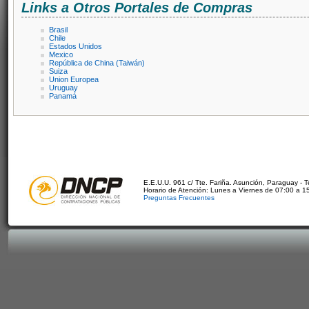
Links a Otros Portales de Compras
Brasil
Chile
Estados Unidos
Mexico
República de China (Taiwán)
Suiza
Union Europea
Uruguay
Panamá
E.E.U.U. 961 c/ Tte. Fariña. Asunción, Paraguay - 
Horario de Atención: Lunes a Viernes de 07:00 a 1
Preguntas Frecuentes