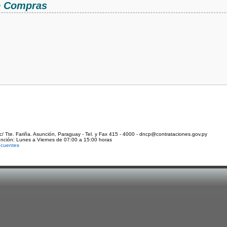
de Compras
c/ Tte. Fariña. Asunción, Paraguay - Tel. y Fax 415 - 4000 - dncp@contrataciones.gov.py
ención: Lunes a Viernes de 07:00 a 15:00 horas
ecuentes