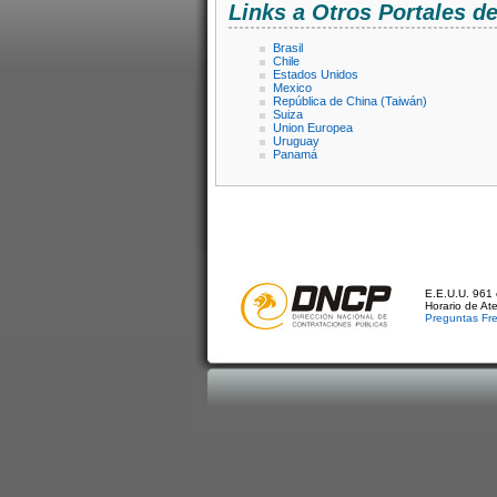
Links a Otros Portales 
Brasil
Chile
Estados Unidos
Mexico
República de China (Taiwán)
Suiza
Union Europea
Uruguay
Panamá
E.E.U.U. 961 
Horario de At
Preguntas Fr