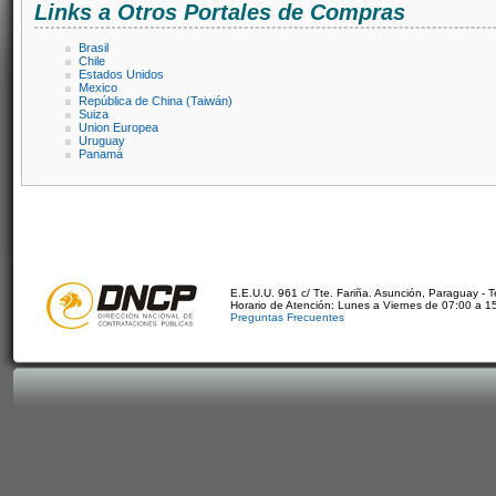
Links a Otros Portales de Compras
Brasil
Chile
Estados Unidos
Mexico
República de China (Taiwán)
Suiza
Union Europea
Uruguay
Panamá
E.E.U.U. 961 c/ Tte. Fariña. Asunción, Paraguay - 
Horario de Atención: Lunes a Viernes de 07:00 a 1
Preguntas Frecuentes