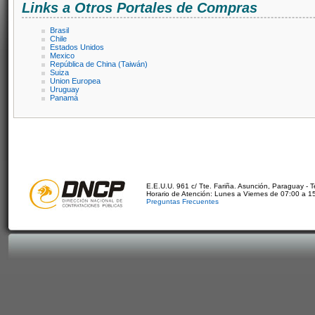
Links a Otros Portales de Compras
Brasil
Chile
Estados Unidos
Mexico
República de China (Taiwán)
Suiza
Union Europea
Uruguay
Panamá
E.E.U.U. 961 c/ Tte. Fariña. Asunción, Paraguay - 
Horario de Atención: Lunes a Viernes de 07:00 a 1
Preguntas Frecuentes