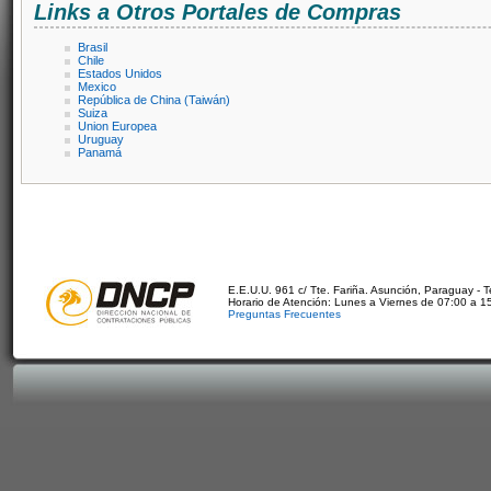
Links a Otros Portales de Compras
Brasil
Chile
Estados Unidos
Mexico
República de China (Taiwán)
Suiza
Union Europea
Uruguay
Panamá
E.E.U.U. 961 c/ Tte. Fariña. Asunción, Paraguay - 
Horario de Atención: Lunes a Viernes de 07:00 a 1
Preguntas Frecuentes