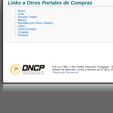
Links a Otros Portales de Compras
Brasil
Chile
Estados Unidos
Mexico
República de China (Taiwán)
Suiza
Union Europea
Uruguay
Panamá
E.E.U.U. 961 c/ Tte. Fariña. Asunción, Paraguay - 
Horario de Atención: Lunes a Viernes de 07:00 a 1
Preguntas Frecuentes