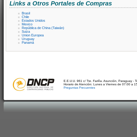
Links a Otros Portales de Compras
Brasil
Chile
Estados Unidos
Mexico
República de China (Taiwán)
Suiza
Union Europea
Uruguay
Panamá
E.E.U.U. 961 c/ Tte. Fariña. Asunción, Paraguay - 
Horario de Atención: Lunes a Viernes de 07:00 a 1
Preguntas Frecuentes