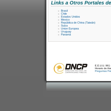
Links a Otros Portales 
Brasil
Chile
Estados Unidos
Mexico
República de China (Taiwán)
Suiza
Union Europea
Uruguay
Panamá
E.E.U.U. 961 
Horario de At
Preguntas Fr