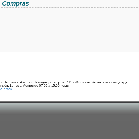
de Compras
c/ Tte. Fariña. Asunción, Paraguay - Tel. y Fax 415 - 4000 - dncp@contrataciones.gov.py
ención: Lunes a Viernes de 07:00 a 15:00 horas
ecuentes