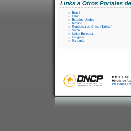
Links a Otros Portales 
Brasil
Chile
Estados Unidos
Mexico
República de China (Taiwán)
Suiza
Union Europea
Uruguay
Panamá
E.E.U.U. 961 
Horario de At
Preguntas Fr