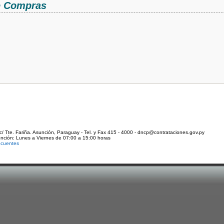
de Compras
c/ Tte. Fariña. Asunción, Paraguay - Tel. y Fax 415 - 4000 - dncp@contrataciones.gov.py
ención: Lunes a Viernes de 07:00 a 15:00 horas
ecuentes