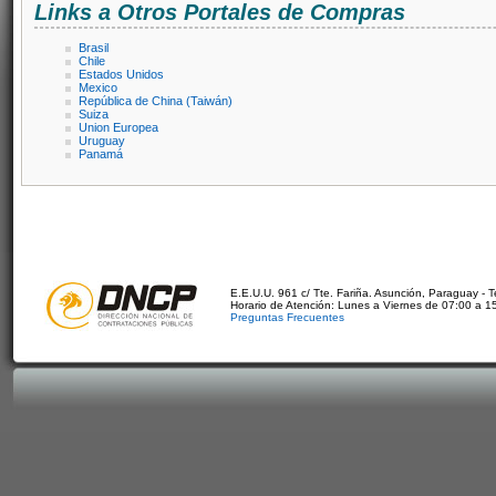
Links a Otros Portales de Compras
Brasil
Chile
Estados Unidos
Mexico
República de China (Taiwán)
Suiza
Union Europea
Uruguay
Panamá
E.E.U.U. 961 c/ Tte. Fariña. Asunción, Paraguay - 
Horario de Atención: Lunes a Viernes de 07:00 a 1
Preguntas Frecuentes