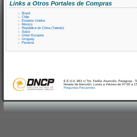
Links a Otros Portales de Compras
Brasil
Chile
Estados Unidos
Mexico
República de China (Taiwán)
Suiza
Union Europea
Uruguay
Panamá
E.E.U.U. 961 c/ Tte. Fariña. Asunción, Paraguay - 
Horario de Atención: Lunes a Viernes de 07:00 a 1
Preguntas Frecuentes