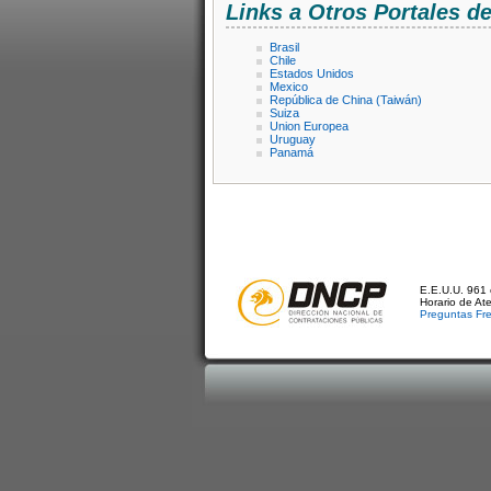
Links a Otros Portales 
Brasil
Chile
Estados Unidos
Mexico
República de China (Taiwán)
Suiza
Union Europea
Uruguay
Panamá
E.E.U.U. 961 
Horario de At
Preguntas Fr