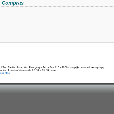
de Compras
c/ Tte. Fariña. Asunción, Paraguay - Tel. y Fax 415 - 4000 - dncp@contrataciones.gov.py
ención: Lunes a Viernes de 07:00 a 15:00 horas
ecuentes