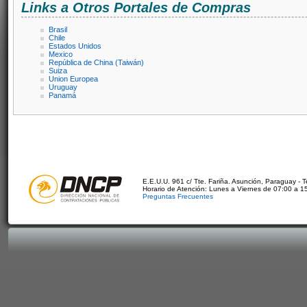
Links a Otros Portales de Compras
Brasil
Chile
Estados Unidos
Mexico
República de China (Taiwán)
Suiza
Union Europea
Uruguay
Panamá
E.E.U.U. 961 c/ Tte. Fariña. Asunción, Paraguay - 
Horario de Atención: Lunes a Viernes de 07:00 a 1
Preguntas Frecuentes