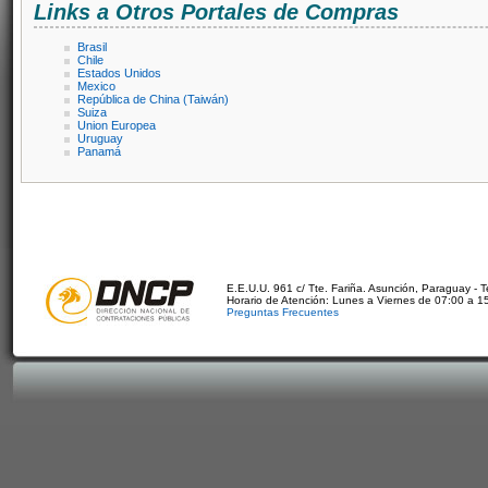
Links a Otros Portales de Compras
Brasil
Chile
Estados Unidos
Mexico
República de China (Taiwán)
Suiza
Union Europea
Uruguay
Panamá
E.E.U.U. 961 c/ Tte. Fariña. Asunción, Paraguay - 
Horario de Atención: Lunes a Viernes de 07:00 a 1
Preguntas Frecuentes