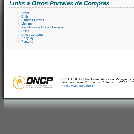
Links a Otros Portales de Compras
Brasil
Chile
Estados Unidos
Mexico
República de China (Taiwán)
Suiza
Union Europea
Uruguay
Panamá
E.E.U.U. 961 c/ Tte. Fariña. Asunción, Paraguay - 
Horario de Atención: Lunes a Viernes de 07:00 a 1
Preguntas Frecuentes