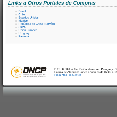
Links a Otros Portales de Compras
Brasil
Chile
Estados Unidos
Mexico
República de China (Taiwán)
Suiza
Union Europea
Uruguay
Panamá
E.E.U.U. 961 c/ Tte. Fariña. Asunción, Paraguay - 
Horario de Atención: Lunes a Viernes de 07:00 a 1
Preguntas Frecuentes