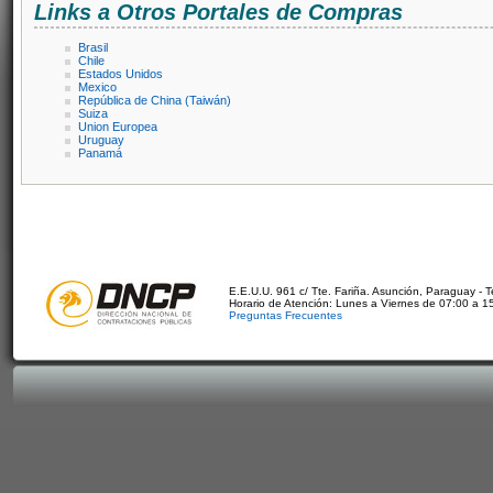
Links a Otros Portales de Compras
Brasil
Chile
Estados Unidos
Mexico
República de China (Taiwán)
Suiza
Union Europea
Uruguay
Panamá
E.E.U.U. 961 c/ Tte. Fariña. Asunción, Paraguay - 
Horario de Atención: Lunes a Viernes de 07:00 a 1
Preguntas Frecuentes