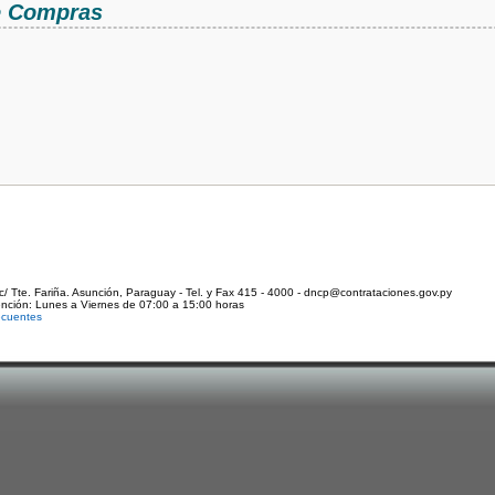
de Compras
c/ Tte. Fariña. Asunción, Paraguay - Tel. y Fax 415 - 4000 - dncp@contrataciones.gov.py
ención: Lunes a Viernes de 07:00 a 15:00 horas
ecuentes