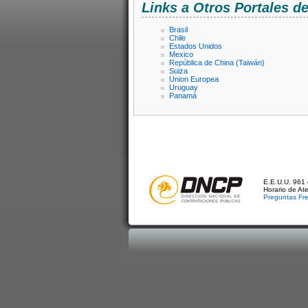
Links a Otros Portales 
Brasil
Chile
Estados Unidos
Mexico
República de China (Taiwán)
Suiza
Union Europea
Uruguay
Panamá
E.E.U.U. 961 
Horario de At
Preguntas Fr