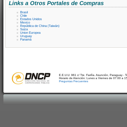
Links a Otros Portales de Compras
Brasil
Chile
Estados Unidos
Mexico
República de China (Taiwán)
Suiza
Union Europea
Uruguay
Panamá
E.E.U.U. 961 c/ Tte. Fariña. Asunción, Paraguay - 
Horario de Atención: Lunes a Viernes de 07:00 a 1
Preguntas Frecuentes