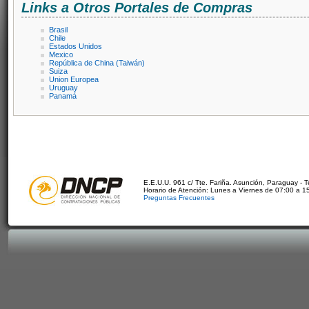
Links a Otros Portales de Compras
Brasil
Chile
Estados Unidos
Mexico
República de China (Taiwán)
Suiza
Union Europea
Uruguay
Panamá
E.E.U.U. 961 c/ Tte. Fariña. Asunción, Paraguay - 
Horario de Atención: Lunes a Viernes de 07:00 a 1
Preguntas Frecuentes