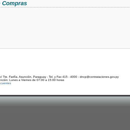
de Compras
c/ Tte. Fariña. Asunción, Paraguay - Tel. y Fax 415 - 4000 - dncp@contrataciones.gov.py
ención: Lunes a Viernes de 07:00 a 15:00 horas
ecuentes