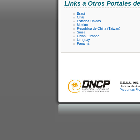
Links a Otros Portales 
Brasil
Chile
Estados Unidos
Mexico
República de China (Taiwán)
Suiza
Union Europea
Uruguay
Panamá
E.E.U.U. 961 
Horario de At
Preguntas Fr