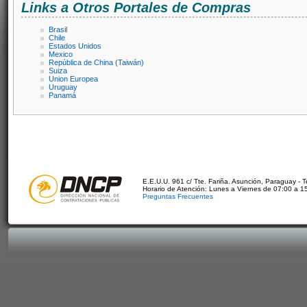
Links a Otros Portales de Compras
Brasil
Chile
Estados Unidos
Mexico
República de China (Taiwán)
Suiza
Union Europea
Uruguay
Panamá
E.E.U.U. 961 c/ Tte. Fariña. Asunción, Paraguay - 
Horario de Atención: Lunes a Viernes de 07:00 a 1
Preguntas Frecuentes