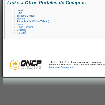
Links a Otros Portales de Compras
Brasil
Chile
Estados Unidos
Mexico
República de China (Taiwán)
Suiza
Union Europea
Uruguay
Panamá
E.E.U.U. 961 c/ Tte. Fariña. Asunción, Paraguay - 
Horario de Atención: Lunes a Viernes de 07:00 a 1
Preguntas Frecuentes