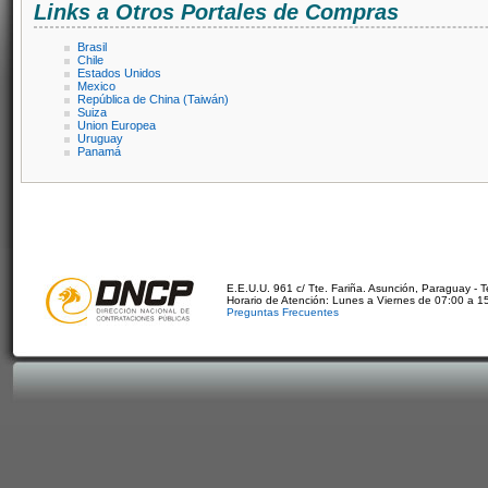
Links a Otros Portales de Compras
Brasil
Chile
Estados Unidos
Mexico
República de China (Taiwán)
Suiza
Union Europea
Uruguay
Panamá
E.E.U.U. 961 c/ Tte. Fariña. Asunción, Paraguay - 
Horario de Atención: Lunes a Viernes de 07:00 a 1
Preguntas Frecuentes