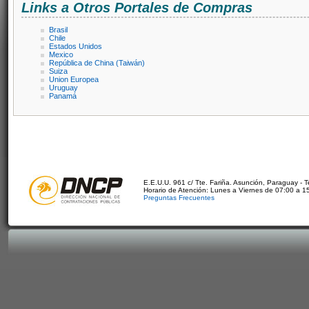
Links a Otros Portales de Compras
Brasil
Chile
Estados Unidos
Mexico
República de China (Taiwán)
Suiza
Union Europea
Uruguay
Panamá
E.E.U.U. 961 c/ Tte. Fariña. Asunción, Paraguay - 
Horario de Atención: Lunes a Viernes de 07:00 a 1
Preguntas Frecuentes