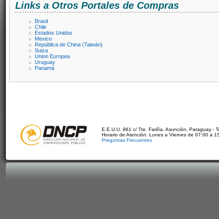
Links a Otros Portales de Compras
Brasil
Chile
Estados Unidos
Mexico
República de China (Taiwán)
Suiza
Union Europea
Uruguay
Panamá
E.E.U.U. 961 c/ Tte. Fariña. Asunción, Paraguay - 
Horario de Atención: Lunes a Viernes de 07:00 a 1
Preguntas Frecuentes