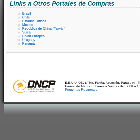
Links a Otros Portales de Compras
Brasil
Chile
Estados Unidos
Mexico
República de China (Taiwán)
Suiza
Union Europea
Uruguay
Panamá
E.E.U.U. 961 c/ Tte. Fariña. Asunción, Paraguay - 
Horario de Atención: Lunes a Viernes de 07:00 a 1
Preguntas Frecuentes