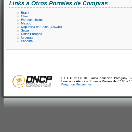
Links a Otros Portales de Compras
Brasil
Chile
Estados Unidos
Mexico
República de China (Taiwán)
Suiza
Union Europea
Uruguay
Panamá
E.E.U.U. 961 c/ Tte. Fariña. Asunción, Paraguay - 
Horario de Atención: Lunes a Viernes de 07:00 a 1
Preguntas Frecuentes