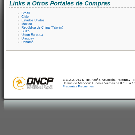
Links a Otros Portales de Compras
Brasil
Chile
Estados Unidos
Mexico
República de China (Taiwán)
Suiza
Union Europea
Uruguay
Panamá
E.E.U.U. 961 c/ Tte. Fariña. Asunción, Paraguay - 
Horario de Atención: Lunes a Viernes de 07:00 a 1
Preguntas Frecuentes