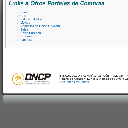
Links a Otros Portales de Compras
Brasil
Chile
Estados Unidos
Mexico
República de China (Taiwán)
Suiza
Union Europea
Uruguay
Panamá
E.E.U.U. 961 c/ Tte. Fariña. Asunción, Paraguay - 
Horario de Atención: Lunes a Viernes de 07:00 a 1
Preguntas Frecuentes