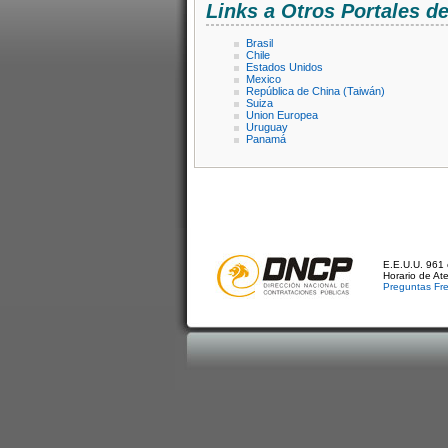
Links a Otros Portales 
Brasil
Chile
Estados Unidos
Mexico
República de China (Taiwán)
Suiza
Union Europea
Uruguay
Panamá
E.E.U.U. 961 
Horario de At
Preguntas Fr