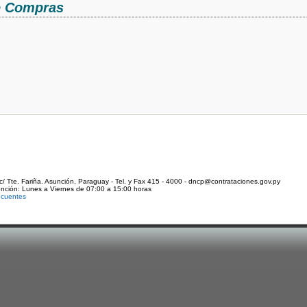
de Compras
c/ Tte. Fariña. Asunción, Paraguay - Tel. y Fax 415 - 4000 - dncp@contrataciones.gov.py
ención: Lunes a Viernes de 07:00 a 15:00 horas
ecuentes