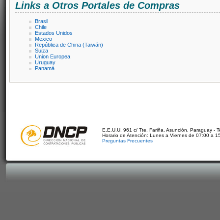
Links a Otros Portales de Compras
Brasil
Chile
Estados Unidos
Mexico
República de China (Taiwán)
Suiza
Union Europea
Uruguay
Panamá
E.E.U.U. 961 c/ Tte. Fariña. Asunción, Paraguay - 
Horario de Atención: Lunes a Viernes de 07:00 a 1
Preguntas Frecuentes