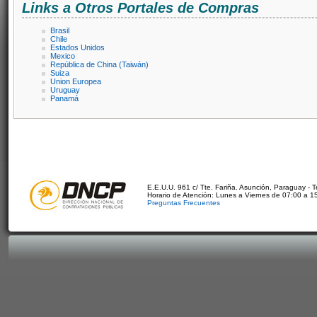
Links a Otros Portales de Compras
Brasil
Chile
Estados Unidos
Mexico
República de China (Taiwán)
Suiza
Union Europea
Uruguay
Panamá
E.E.U.U. 961 c/ Tte. Fariña. Asunción, Paraguay - 
Horario de Atención: Lunes a Viernes de 07:00 a 1
Preguntas Frecuentes