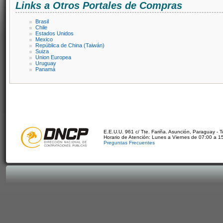
Links a Otros Portales de Compras
Brasil
Chile
Estados Unidos
Mexico
República de China (Taiwán)
Suiza
Union Europea
Uruguay
Panamá
E.E.U.U. 961 c/ Tte. Fariña. Asunción, Paraguay - 
Horario de Atención: Lunes a Viernes de 07:00 a 1
Preguntas Frecuentes