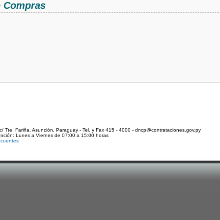
de Compras
c/ Tte. Fariña. Asunción, Paraguay - Tel. y Fax 415 - 4000 - dncp@contrataciones.gov.py
ención: Lunes a Viernes de 07:00 a 15:00 horas
ecuentes