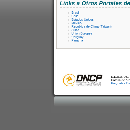
Links a Otros Portales 
Brasil
Chile
Estados Unidos
Mexico
República de China (Taiwán)
Suiza
Union Europea
Uruguay
Panamá
E.E.U.U. 961 
Horario de At
Preguntas Fr