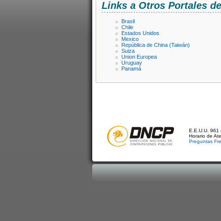
Links a Otros Portales 
Brasil
Chile
Estados Unidos
Mexico
República de China (Taiwán)
Suiza
Union Europea
Uruguay
Panamá
E.E.U.U. 961 
Horario de At
Preguntas Fr