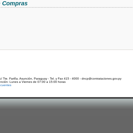
de Compras
c/ Tte. Fariña. Asunción, Paraguay - Tel. y Fax 415 - 4000 - dncp@contrataciones.gov.py
ención: Lunes a Viernes de 07:00 a 15:00 horas
ecuentes