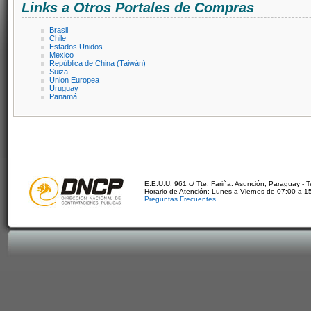
Links a Otros Portales de Compras
Brasil
Chile
Estados Unidos
Mexico
República de China (Taiwán)
Suiza
Union Europea
Uruguay
Panamá
E.E.U.U. 961 c/ Tte. Fariña. Asunción, Paraguay - 
Horario de Atención: Lunes a Viernes de 07:00 a 1
Preguntas Frecuentes