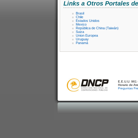
Links a Otros Portales 
Brasil
Chile
Estados Unidos
Mexico
República de China (Taiwán)
Suiza
Union Europea
Uruguay
Panamá
E.E.U.U. 961 
Horario de At
Preguntas Fr