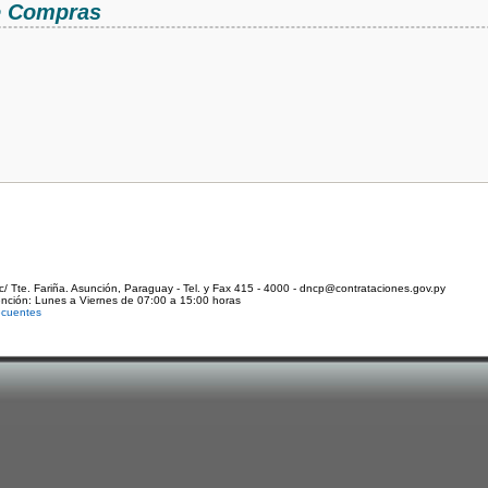
de Compras
c/ Tte. Fariña. Asunción, Paraguay - Tel. y Fax 415 - 4000 - dncp@contrataciones.gov.py
ención: Lunes a Viernes de 07:00 a 15:00 horas
ecuentes