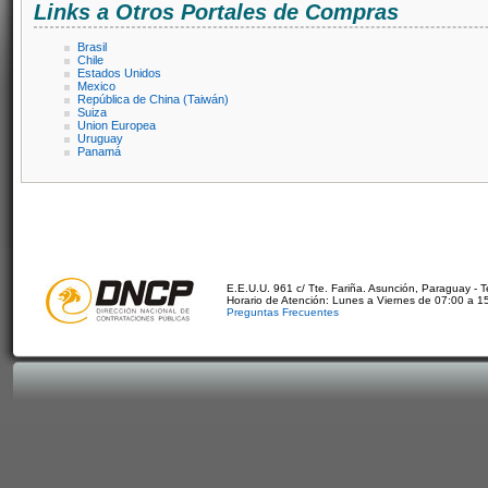
Links a Otros Portales de Compras
Brasil
Chile
Estados Unidos
Mexico
República de China (Taiwán)
Suiza
Union Europea
Uruguay
Panamá
E.E.U.U. 961 c/ Tte. Fariña. Asunción, Paraguay - 
Horario de Atención: Lunes a Viernes de 07:00 a 1
Preguntas Frecuentes