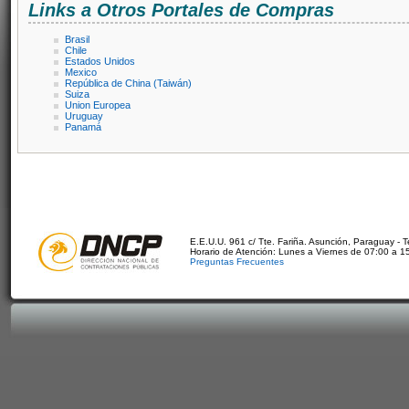
Links a Otros Portales de Compras
Brasil
Chile
Estados Unidos
Mexico
República de China (Taiwán)
Suiza
Union Europea
Uruguay
Panamá
E.E.U.U. 961 c/ Tte. Fariña. Asunción, Paraguay - 
Horario de Atención: Lunes a Viernes de 07:00 a 1
Preguntas Frecuentes