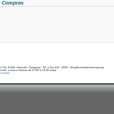
de Compras
c/ Tte. Fariña. Asunción, Paraguay - Tel. y Fax 415 - 4000 - dncp@contrataciones.gov.py
ención: Lunes a Viernes de 07:00 a 15:00 horas
ecuentes