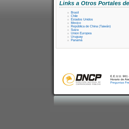
Links a Otros Portales 
Brasil
Chile
Estados Unidos
Mexico
República de China (Taiwán)
Suiza
Union Europea
Uruguay
Panamá
E.E.U.U. 961 
Horario de At
Preguntas Fr