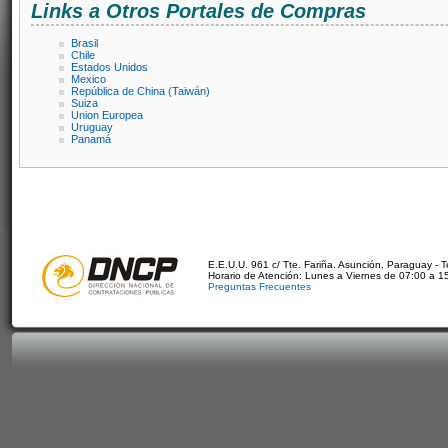
Links a Otros Portales de Compras
Brasil
Chile
Estados Unidos
Mexico
República de China (Taiwán)
Suiza
Union Europea
Uruguay
Panamá
E.E.U.U. 961 c/ Tte. Fariña. Asunción, Paraguay - 
Horario de Atención: Lunes a Viernes de 07:00 a 1
Preguntas Frecuentes