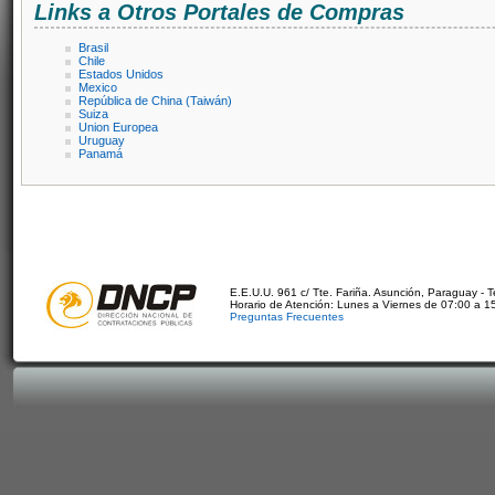
Links a Otros Portales de Compras
Brasil
Chile
Estados Unidos
Mexico
República de China (Taiwán)
Suiza
Union Europea
Uruguay
Panamá
E.E.U.U. 961 c/ Tte. Fariña. Asunción, Paraguay - 
Horario de Atención: Lunes a Viernes de 07:00 a 1
Preguntas Frecuentes