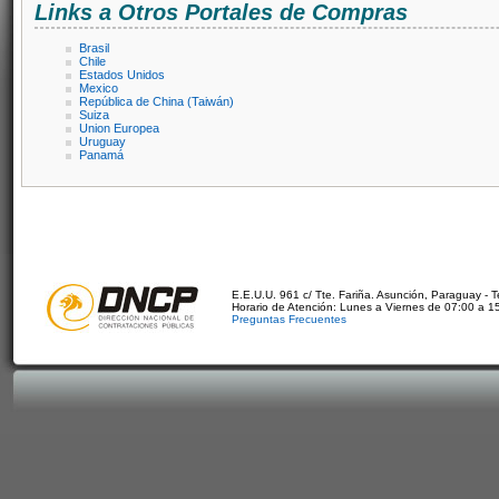
Links a Otros Portales de Compras
Brasil
Chile
Estados Unidos
Mexico
República de China (Taiwán)
Suiza
Union Europea
Uruguay
Panamá
E.E.U.U. 961 c/ Tte. Fariña. Asunción, Paraguay - 
Horario de Atención: Lunes a Viernes de 07:00 a 1
Preguntas Frecuentes