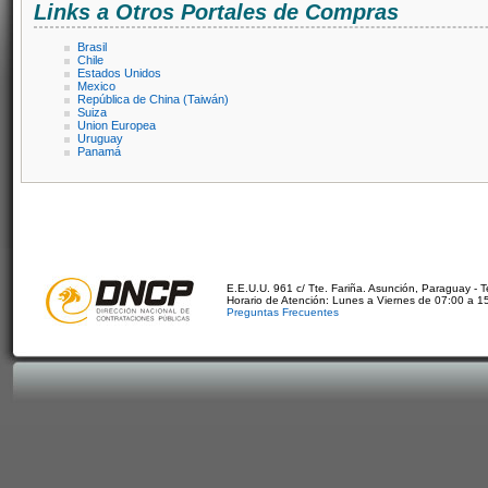
Links a Otros Portales de Compras
Brasil
Chile
Estados Unidos
Mexico
República de China (Taiwán)
Suiza
Union Europea
Uruguay
Panamá
E.E.U.U. 961 c/ Tte. Fariña. Asunción, Paraguay - 
Horario de Atención: Lunes a Viernes de 07:00 a 1
Preguntas Frecuentes