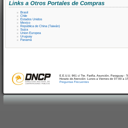
Links a Otros Portales de Compras
Brasil
Chile
Estados Unidos
Mexico
República de China (Taiwán)
Suiza
Union Europea
Uruguay
Panamá
E.E.U.U. 961 c/ Tte. Fariña. Asunción, Paraguay - 
Horario de Atención: Lunes a Viernes de 07:00 a 1
Preguntas Frecuentes